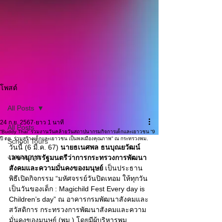
โพสต์
All Posts
24 ก.ย. 2567
ยาว 1 นาที
All Posts
“Buddy Thai” ร่วมงานวันคล้ายวันสถาปนากรมกิจการเด็กและเยาวชน “9
ปี ดย. ร่วมสร้างเด็กและเยาวชน เป็นพลเมืองคุณภาพ” ณ กระทรวงพม.
School Tours
วันนี้ (6 มี.ค. 67) 
นายธเนศพล ธนบุณยวัฒน์ 
งานออกบูธ
เลขานุการรัฐมนตรีว่าการกระทรวงการพัฒนา
สังคมและความมั่นคงของมนุษย์
 เป็นประธาน
พิธีเปิดกิจกรรม “มหัศจรรย์วันปิดเทอม ให้ทุกวัน
เป็นวันของเด็ก : Magichild Fest Every day is 
Children’s day” ณ อาคารกรมพัฒนาสังคมและ
สวัสดิการ กระทรวงการพัฒนาสังคมและความ
มั่นคงของมนุษย์ (พม.) โดยมีผู้บริหารพม. 