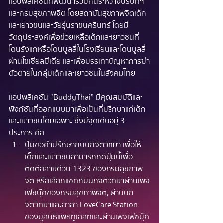
แอปพลิเคชันที่พัฒนาร่วมกันระหว่างบริษัทฯ 
และกรมสุขภาพจิต โดยสถาบันสุขภาพจิตเด็ก
และเยาวชนและวัยรุ่นราชนครินทร์ โดยมี
วัตถุประสงค์เพื่อช่วยเหลือเด็กและเยาวชนที่
โดนรังแกหรือโดนบูลลี่ในโรงเรียนและโดนบูลลี่
ผ่านโซเชียลมีเดีย และเพื่อบรรเทาปัญหาการฆ่า
ตัวตายในกลุ่มเด็กและเยาวชนในสังคมไทย
แอปพลิเคชัน “BuddyThai” มีคุณสมบัติและ
ฟังก์ชันที่ออกแบบมาเพื่อเป็นที่ปรึกษาแก่เด็ก
และเยาวชนโดยเฉพาะ ซึ่งมีจุดเด่นอยู่ 3 
ประการ คือ
ปุ่มขอคำปรึกษากับนักจิตวิทยา เพื่อให้
เด็กและเยาวชนสามารถกดปุ่มนี้เพื่อ
ติดต่อสายด่วน 1323 ของกรมสุขภาพ
จิต หรือเลือกแชทกับนักจิตวิทยาผ่านเพจ
เฟซบุ๊คของกรมสุขภาพจิต, ผ่านนัก
จิตวิทยาและอาสา LoveCare Station 
ของมูลนิธิแพธทูเฮลท์และผ่านเพจเฟซบุ๊ค