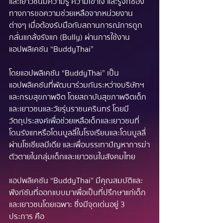
และเยาวชนมีความรู้ ความเข้าใจ และรู้จักช่อง
ทางการขอความช่วยเหลือจากหน่วยงาน
ต่างๆ เมื่อต้องรับมือกับสถานการณ์การถูก
กลั่นแกล้งรังแก (Bully) ผ่านการใช้งาน
แอปพลิเคชัน “BuddyThai”  
โดยแอปพลิเคชัน “BuddyThai” เป็น
แอปพลิเคชันที่พัฒนาร่วมกันระหว่างบริษัทฯ 
และกรมสุขภาพจิต โดยสถาบันสุขภาพจิตเด็ก
และเยาวชนและวัยรุ่นราชนครินทร์ โดยมี
วัตถุประสงค์เพื่อช่วยเหลือเด็กและเยาวชนที่
โดนรังแกหรือโดนบูลลี่ในโรงเรียนและโดนบูลลี่
ผ่านโซเชียลมีเดีย และเพื่อบรรเทาปัญหาการฆ่า
ตัวตายในกลุ่มเด็กและเยาวชนในสังคมไทย
แอปพลิเคชัน “BuddyThai” มีคุณสมบัติและ
ฟังก์ชันที่ออกแบบมาเพื่อเป็นที่ปรึกษาแก่เด็ก
และเยาวชนโดยเฉพาะ ซึ่งมีจุดเด่นอยู่ 3 
ประการ คือ