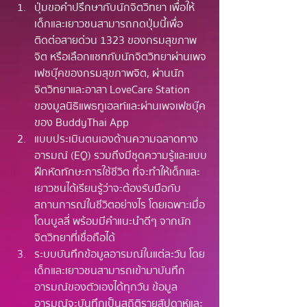
ปุ่มขอคำปรึกษากับนักจิตวิทยา เพื่อให้
เด็กและเยาวชนสามารถกดปุ่มนี้เพื่อ
ติดต่อสายด่วน 1323 ของกรมสุขภาพ
จิต หรือเลือกแชทกับนักจิตวิทยาผ่านเพจ
เฟซบุ๊คของกรมสุขภาพจิต, ผ่านนัก
จิตวิทยาและอาสา LoveCare Station 
ของมูลนิธิแพธทูเฮลท์และผ่านเพจเฟซบุ๊ค
ของ BuddyThai App 
แบบประเมินตนเองด้านความฉลาดทาง
อารมณ์ (EQ) รวมถึงมีชุดความรู้และแบบ
ฝึกหัดทักษะการใช้ชีวิต ที่จะทำให้เด็กและ
เยาวชนได้เรียนรู้ว่าจะต้องรับมือกับ
สถานการณ์ในชีวิตอย่างไร โดยเฉพาะเมื่อ
โดนบูลลี่ พร้อมมีคำแนะนำดีๆ จากนัก
จิตวิทยาที่เชื่อถือได้
ระบบบันทึกข้อมูลอารมณ์ในแต่ละวัน โดย
เด็กและเยาวชนสามารถเข้ามาบันทึก
อารมณ์ของตัวเองได้ทุกวัน ข้อมูล
อารมณ์จะบันทึกเป็นสถิติรายสัปดาห์และ