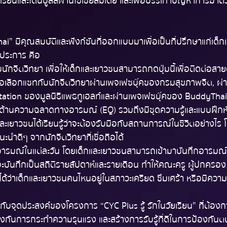
เรียนและโดนบูลลี่ผ่านโซเชียลมีเดีย และเพื่อบรรเทาปัญหาการฆ่าตั
i” มีคุณสมบัติและฟังก์ชันที่ออกแบบมาเพื่อเป็นที่ปรึกษาแก่เด็
3 ประการ คือ
นักจิตวิทยา เพื่อให้เด็กและเยาวชนสามารถกดปุ่มนี้เพื่อติดต่อส
อเลือกแชทกับนักจิตวิทยาผ่านเพจเฟซบุ๊คของกรมสุขภาพจิต, ผ่า
ation ของมูลนิธิแพธทูเฮลท์และผ่านเพจเฟซบุ๊คของ BuddyThai
้านความฉลาดทางอารมณ์ (EQ) รวมถึงมีชุดความรู้และแบบฝึกหั
็กและเยาวชนได้เรียนรู้ว่าจะต้องรับมือกับสถานการณ์ในชีวิตอย่างไร 
นะนำดีๆ จากนักจิตวิทยาที่เชื่อถือได้
อารมณ์ในแต่ละวัน โดยเด็กและเยาวชนสามารถเข้ามาบันทึกอารมณ์
ะบันทึกเป็นสถิติรายสัปดาห์และรายเดือน ทำให้คณะครู ผู้ปกครอง 
่าเด็กและเยาวชนคนไหนอยู่ในสภาวะเครียด ซึมเศร้า หรือมีความเ
ับจุดประสงค์ของโครงการ “CYC Plus รู้ รักในวัยเรียน” ที่ต้องการ
ันการกระทำความรุนแรง และสร้างการรับรู้ที่ดีในการป้องกันต