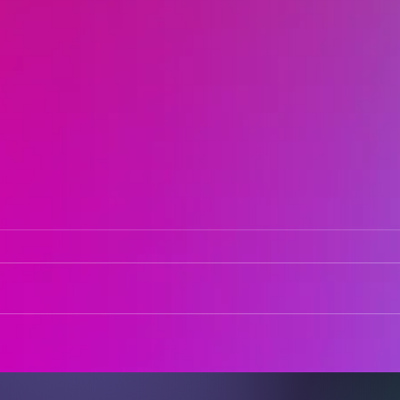
BuddyThai ภายใต้ TTA Group
Budd
บุก 3 โรงเรียนในจังหวัด
จัดก
สมุทรสาคร จัดกิจกรรม "รู้ทันใจใช้
รบูลล