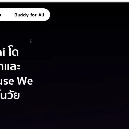
ม
Buddy for All
i โด
็กและ
use We
ในวัย