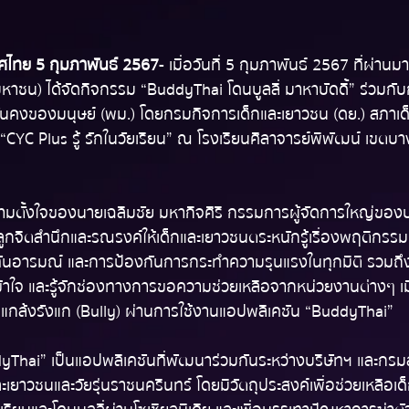
ไทย 5 กุมภาพันธ์ 2567
 - เมื่อวันที่ 5 กุมภาพันธ์ 2567 ที่ผ่านม
(มหาชน) ได้จัดกิจกรรม “BuddyThai โดนบูลลี่ มาหาบัดดี้” ร่วมก
นคงของมนุษย์ (พม.) โดยกรมกิจการเด็กและเยาวชน (ดย.) สภาเด
YC Plus รู้ รักในวัยเรียน” ณ โรงเรียนศิลาจารย์พิพัฒน์ เขตบา
วามตั้งใจของนายเฉลิมชัย มหากิจศิริ กรรมการผู้จัดการใหญ่ของบริ
จิตสำนึกและรณรงค์ให้เด็กและเยาวชนตระหนักรู้เรื่องพฤติกรรม
ท่าทันอารมณ์ และการป้องกันการกระทำความรุนแรงในทุกมิติ รวมถึงส
ข้าใจ และรู้จักช่องทางการขอความช่วยเหลือจากหน่วยงานต่างๆ เมื
กล้งรังแก (Bully) ผ่านการใช้งานแอปพลิเคชัน “BuddyThai”  
Thai” เป็นแอปพลิเคชันที่พัฒนาร่วมกันระหว่างบริษัทฯ และกรม
เยาวชนและวัยรุ่นราชนครินทร์ โดยมีวัตถุประสงค์เพื่อช่วยเหลือเด