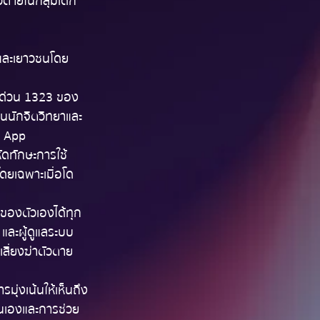
วตายในกลุ่มเด็ก
กและเยาวชนโดย
ายด่วน 1323 ของ
นนักจิตวิทยาและ
 App 
ดทักษะการใช้
โดยเฉพาะเมื่อโด
ของตัวเองได้ทุก
และผู้ดูแลระบบ
สี่ยงฆ่าตัวตาย
มุ่งเน้นให้เห็นถึง
นเองและการช่วย