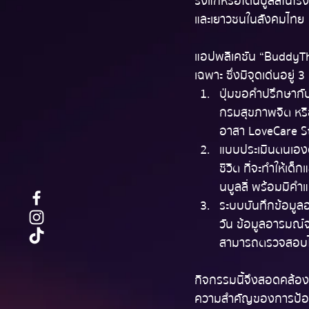
รังแกหรือโดนบูลลี่ในโรง
และเยาวชนในสังคมไทย
แอปพลิเคชัน “BuddyTha
เฉพาะ ซึ่งมีจุดเด่นอยู่ 
ปุ่มขอคำปรึกษากับ
กรมสุขภาพจิต หรื
อาสา LoveCare St
แบบประเมินตนเองด
ชีวิต ที่จะทำให้เด
นบูลลี่ พร้อมมีคำแ
ระบบบันทึกข้อมูล
วัน ข้อมูลอารมณ์จ
สามารถตรวจสอบได้ว
กิจกรรมนี้จึงสอดคล้องก
ความสำคัญของการป้องก