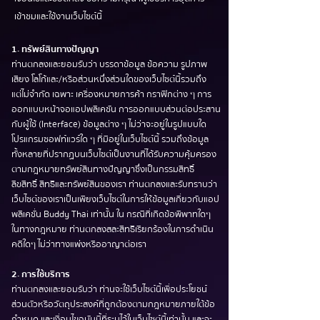
เข้าชมและใช้งานเว็บไซต์นี้
1. ทรัพย์สินทางปัญญา
ท่านตกลงและยอมรับว่า บรรดาข้อมูล ข้อความ รูปภาพ
เสียง โลโก้และ/หรือส่วนหนึ่งส่วนใดของเว็บไซต์นี้รวมถึง
แต่ไม่จำกัด เฉพาะ เครื่องหมายการค้า กราฟิกต่าง ๆ การ
ออกแบบหน้าจอแอปพลิเคชัน การออกแบบส่วนต่อประสาน
กับผู้ใช้ (Interface) ข้อมูลต่าง ๆ ไม่ว่าจะอยู่ในรูปแบบใด
โปรแกรมซอฟท์แวร์ใด ๆ ที่มีอยู่ในเว็บไซต์นี้ รวมถึงข้อมูล
ทั้งหลายที่ปรากฏบนเว็บไซต์เป็นงานที่ได้รับความคุ้มครอง
ตามกฎหมายทรัพย์สินทางปัญญาซึ่งเป็นกรรมสิทธิ์
ลิขสิทธิ์ สิทธิและทรัพย์สินของเรา ท่านตกลงและรับทราบว่า
เว็บไซต์ของเราเป็นเพียงเว็บไซต์ในการให้ข้อมูลเกี่ยวกับแอป
พลิเคชั่น Buddy Thai เท่านั้น ใน กรณีที่เกิดข้อพิพาทใดๆ
ในทางกฎหมาย ท่านตกลงสละสิทธิเรียกร้องในการดำเนิน
คดีใดๆ ไม่ว่าทางแพ่งหรืออาญาต่อเรา
2. การใช้บริการ
ท่านตกลงและยอมรับว่า ท่านจะใช้เว็บไซต์นี้เพื่อประโยชน์
ส่วนตัวหรือวัตถุประสงค์ที่ถูกต้องตามกฎหมายภายใต้ข้อ
กำหนด และเงื่อนไขฉบับนี้ที่ระบุไว้ในเว็บไซต์นี้เท่านั้น และจะ