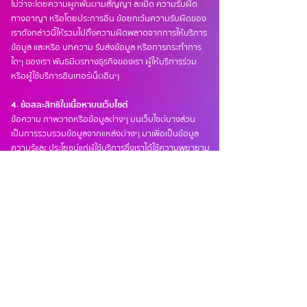
ไม่ว่าจะโดยความผูกพันตามสัญญา ละเมิด ความรับผิด
ทางอาญา หรือโดยประการอื่น ข้อยกเว้นความรับผิดของ
เราดังกล่าวนี้ให้รวมไปถึงความผิดพลาดจากการให้บริการ
ข้อมูล และหรือ บทความ รับส่งข้อมูล หรือการกระทำการ
ใดๆ ของเรา พันธมิตรทางธุรกิจของเรา ผู้ให้บริการร่วม
หรือผู้ใช้บริการอินเทอร์เน็ตอื่นๆ
4. ข้อสละสิทธิในเนื้อหาบนเว็บไซต์
ข้อความ ภาพวาดหรือข้อมูลต่างๆ บนเว็บไซต์บางส่วน
เป็นการรวบรวมข้อมูลจากแหล่งต่างๆ มาเพื่อเป็นข้อมูล
ความรู้และ ประโยชน์แก่ผู้ใช้บริการซึ่งเราได้ใช้ความพยายาม
อย่างเต็มที่ในการรวบรวมข้อมูลต่างๆให้ถูกต้อง และ
ทันสมัย (update) อยู่เสมออย่างไรก็ตาม เราไม่รับรอง
ความน่าเชื่อถือ ความถูกต้อง และความทันสมัย (update)
ของข้อมูลดังกล่าว ท่าน ตกลงและยอมรับว่า เราไม่มีอำนาจใน
การดูแลควบคุมความถูกต้องข้อมูลทั้งหมดบนเว็บไซต์นี้
5. การแก้ไขเพิ่มเติม
เราขอสงวนไว้ซึ่งสิทธิในการแก้ไขเปลี่ยนแปลง เพิ่มเติม
ตัดทอน บรรดาข้อกำหนดและเงื่อนไขใดๆ ที่ระบุไว้ใน
เว็บไซต์นี้ โดยไม่จำต้องบอกกล่าวล่วงหน้า