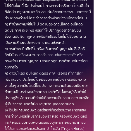
ไม่ใช้เว็บไซต์นี้เพื่อประโยชน์ในทางการค้าหรือประโยชน์อื่นใด
ที่ขัดต่อ กฎหมายและศีลธรรมอันดีของประชาชน นอกจากนี้
ท่านตกลงว่าจะไม่กระทำการอย่างใดอย่างหนึ่งดังต่อไปนี้
ก) ทำซ้ำจัดพิมพ์ขึ้นใหม่ ดัดแปลง ดาวน์โหลด อัปโหลด
ติดประกาศ เผยแพร่ หรือทำให้ปรากฏต่อสาธารณชน
ซึ่งงานอันผิด กฎหมายหรือศีลธรรมโดยไม่ได้รับอนุญาต
เป็นลายลักษณ์อักษรจากเราก่อนล่วงหน้า
ข) กระทำละเมิดสิทธิในทรัพย์สินทางปัญญา เช่น ลิขสิทธิ์
สิทธิบัตร เครื่องหมายการค้า ความลับทางการค้า หรือ
ทรัพย์สิน ทางปัญญาอื่น ตามที่กฎหมายกำหนดไม่ว่าโดย
วิธีการใด
ค) ดาวน์โหลด อัปโหลด ติดประกาศ หรือกระทำการใดๆ
เพื่อแสวงหาประโยชน์โดยมิชอบจากเนื้อหา หรือข้อความ
งานใดๆ จากเว็บไซต์นี้โดยปราศจากความยินยอมเป็นลาย
ลักษณ์อักษรล่วงหน้าจากเรา และ/หรือตั้งกระทู้หรือทำให้
ปรากฏซึ่ง ข้อความที่ก่อให้เกิดความเสียหายต่อเรา สมาชิก
ผู้ใช้บริการอินเทอร์เน็ต และ/หรือบุคคลภายนอก
ง) ใช้โปรแกรมคอมพิวเตอร์ซอฟต์แวร์ขัดขวาง แทรกแซง
การทำงานหรือให้บริการของเรา หรือเครื่องคอมพิวเตอร์
และ/ หรือระบบคอมพิวเตอร์ของบุคคลภายนอกอาทิเช่น
ใช้โปรแกรมซอฟต์แวร์ประเภทม้าโทรจัน (Trojan Horse)