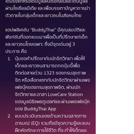
โดนรังแกหรือโดนบูลลี่ในโรงเรียนและโดนบูลลี่
ผ่านโซเชียลมีเดีย และเพื่อบรรเทาปัญหาการฆ่า
ตัวตายในกลุ่มเด็กและเยาวชนในสังคมไทย
แอปพลิเคชัน “BuddyThai” มีคุณสมบัติและ
ฟังก์ชันที่ออกแบบมาเพื่อเป็นที่ปรึกษาแก่เด็ก
และเยาวชนโดยเฉพาะ ซึ่งมีจุดเด่นอยู่ 3 
ประการ คือ
ปุ่มขอคำปรึกษากับนักจิตวิทยา เพื่อให้
เด็กและเยาวชนสามารถกดปุ่มนี้เพื่อ
ติดต่อสายด่วน 1323 ของกรมสุขภาพ
จิต หรือเลือกแชทกับนักจิตวิทยาผ่านเพจ
เฟซบุ๊คของกรมสุขภาพจิต, ผ่านนัก
จิตวิทยาและอาสา LoveCare Station 
ของมูลนิธิแพธทูเฮลท์และผ่านเพจเฟซบุ๊ค
ของ BuddyThai App 
แบบประเมินตนเองด้านความฉลาดทาง
อารมณ์ (EQ) รวมถึงมีชุดความรู้และแบบ
ฝึกหัดทักษะการใช้ชีวิต ที่จะทำให้เด็กและ