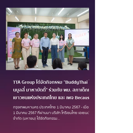
TTA Group ได้จัดกิจกรรม “BuddyThai โด
นบูลลี่ มาหาบัดดี้” ร่วมกับ พม. สภาเด็กและ
เยาวชนแห่งประเทศไทย และ เพจ Because
We Care ภายใต้โครงการ “CYC Plus รู้ รัก
กรุงเทพมหานคร ประเทศไทย 1 มีนาคม 2567 - เมื่อวันที่
ในวัยเรียน” โรงเรียนมัธยมบ้านบางกะปิ
1 มีนาคม 2567 ที่ผ่านมา บริษัท โทรีเซนไทย เอเยนต์ซีส์
จำกัด (มหาชน) ได้จัดกิจกรรม...