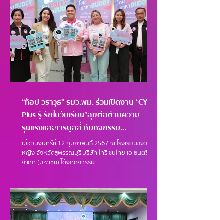
“ท็อป วราวุธ” รมว.พม. ร่วมเปิดงาน “CYC
Plus รู้ รักในวัยเรียน”ลุยต่อต้านความ
รุนแรงและการบูลลี่ กับกิจกรรม
“BuddyThai โดนบูลลี่ มาหาบัดดี้” โรงเรียน
เมื่อวันจันทร์ที่ 12 กุมภาพันธ์ 2567 ณ โรงเรียนสงวน
สงวนหญิง
หญิง จังหวัดสุพรรณบุรี บริษัท โทรีเซนไทย เอเยนต์ซีส์
จำกัด (มหาชน) ได้จัดกิจกรรม...