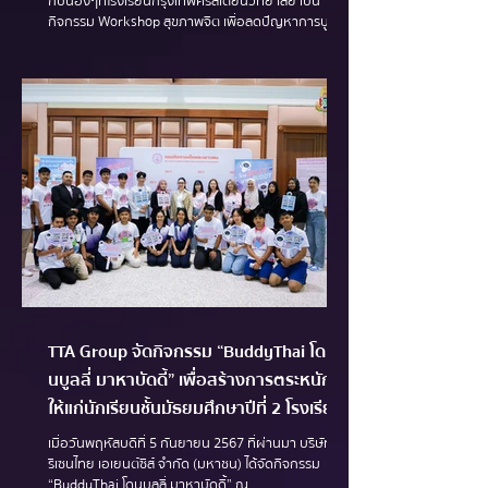
กับน้องๆที่โรงเรียนกรุงเทพคริสเตียนวิทยาลัย เป็น
กิจกรรม Workshop สุขภาพจิต เพื่อลดปัญหาการบูลลี่
และเพิ่มทักษะการเข้าใจตนเองให้กับเยาวชนไทย โดย
กิจกรรมสำหรับน้องนักเรียนชั้นประถมศึกษาปีที่ 5 และ 6
เป็นกิจกรรม Workshop สร้างการเรียนรู้ผ่านละครและ
การทำกิจกรรมกลุ่ม เพื่อฝึกทักษะการแยกแยะ
“เหตุการณ์–ตัวละคร–อารมณ์” สร้างความเข้าใจและฝึก
ทักษะการรับมือผลของการตัดสินใจ ว่าการเลือกทำบาง
อย่างมีผลดี–ผลเสียต่อผู้อื่น เพื่อนำมาเชื่อมโยงก
TTA Group จัดกิจกรรม “BuddyThai โด
นบูลลี่ มาหาบัดดี้” เพื่อสร้างการตระหนักรู้
ให้แก่นักเรียนชั้นมัธยมศึกษาปีที่ 2 โรงเรียน
กรุงเทพคริสเตียนวิทยาลัย
เมื่อวันพฤหัสบดีที่ 5 กันยายน 2567 ที่ผ่านมา บริษัท โท
รีเซนไทย เอเยนต์ซีส์ จำกัด (มหาชน) ได้จัดกิจกรรม
“BuddyThai โดนบูลลี่ มาหาบัดดี้” ณ...