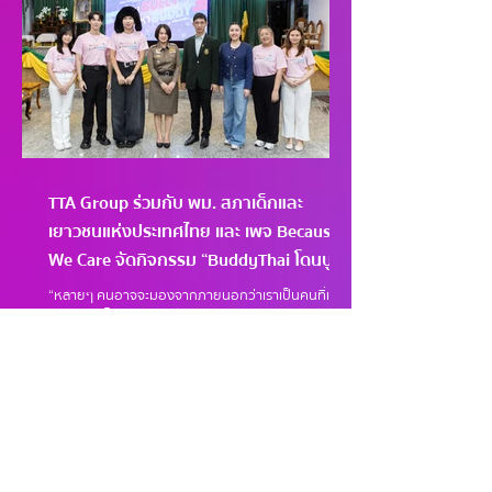
TTA Group ร่วมกับ พม. สภาเด็กและ
เยาวชนแห่งประเทศไทย และ เพจ Because
We Care จัดกิจกรรม “BuddyThai โดนบูลลี่
มาหาบัดดี้” ภายใต้โครงการ “CYC Plus รู้
“หลายๆ คนอาจจะมองจากภายนอกว่าเราเป็นคนที่เข้ม
รักในวัยเรียน” ณ โรงเรียนเทพศิรินทร์
แข็ง แต่เราไม่มีทางรู้เลยว่า ความจริงแล้วเราอาจจะมี
ปัญหาที่ไม่สามารถบอกใครได้...