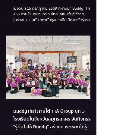
เมื่อวันที่ 15 กรกฎาคม 2569 ที่ผ่านมา Buddy Thai
App ภายใต้ บริษัท โทรีเซนไทย เอเยนต์ซีส์ จำกัด
(มหาชน) ร่วมกับ สถาบันสุขภาพจิตเด็กและวัยรุ่นราช
นครินทร์ จัดกิจกรรม Stop Bully, Start Buddy เปลี่ยน
การกลั่นแกล้ง เป็นแรงสนับสนุน ให้กับคุณครูและนักเรียน
โรงเรียนเสนานิคม การอบรมครั้งนี้จัดขึ้นเพื่อเสริมสร้าง
ความรู้ ความเข้าใจ และทักษะของครูในการสังเกต คัด
กรอง ดูแล และช่วยเหลือนักเรียนที่เผชิญปัญหาการกลั่น
แกล้ง (Bullying) และการกลั่นแกล้งทางไซเบอร์
(Cyberbullying) ซึ่งเป็นปัญหาที่ส่
BuddyThai ภายใต้ TTA Group บุก 3
โรงเรียนในจังหวัดสมุทรสาคร จัดกิจกรรม
"รู้ทันใจใช้ Buddy" สร้างการตระหนักรู้
สุขภาพจิตเยาวชน