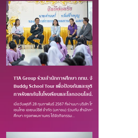
TTA Group ร่วมสำนักการศึกษา กทม. จัด
Buddy School Tour เพื่อป้องกันและยุติ
การรังแกกันในโรงเรียนและโลกออนไลน์
รร.สุเหร่าทรายกองดิน
เมื่อวันพุธที่ 28 กุมภาพันธ์ 2567 ที่ผ่านมา บริษัท โทรี
เซนไทย เอเยนต์ซีส์ จำกัด (มหาชน) ร่วมกับ สำนักการ
ศึกษา กรุงเทพมหานคร ได้จัดกิจกรรม...