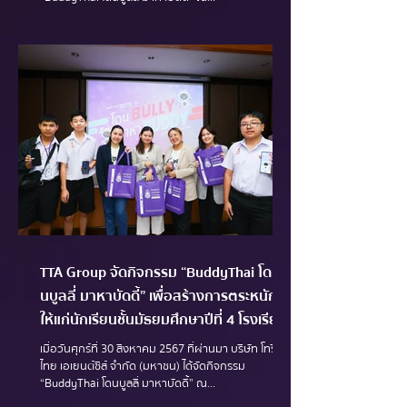
TTA Group จัดกิจกรรม “BuddyThai โด
นบูลลี่ มาหาบัดดี้” เพื่อสร้างการตระหนักรู้
ให้แก่นักเรียนชั้นมัธยมศึกษาปีที่ 4 โรงเรียน
กรุงเทพคริสเตียนวิทยาลัย
เมื่อวันศุกร์ที่ 30 สิงหาคม 2567 ที่ผ่านมา บริษัท โทรีเซน
ไทย เอเยนต์ซีส์ จำกัด (มหาชน) ได้จัดกิจกรรม
“BuddyThai โดนบูลลี่ มาหาบัดดี้” ณ...