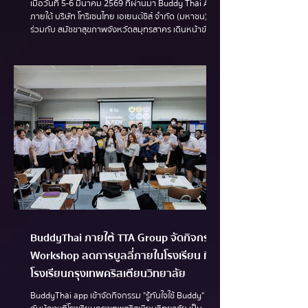
เมื่อวันที่ 5-6 มีนาคม 2569 ที่ผ่านมา Buddy Thai App
ภายใต้ บริษัท โทรีเซนไทย เอเยนต์ซีส์ จำกัด (มหาชน)
ร่วมกับ สมัชชาสุขภาพจังหวัดสมุทรสาคร เดินหน้าขับ
เคลื่อน “สุขภาพจิตเยาวชน” ผ่านกิจกรรม "รู้ทันใจใช้
Buddy" ในพื้นที่ 3 โรงเรียน ในจังหวัดสมุทรสาคร ได้แก่
โรงเรียนวัดคลองตันราษฎร์บำรุง อำเภอบ้านแพ้ว
โรงเรียนวัดท่าเสา อำเภอกระทุ่มแบน โรงเรียนวัดชีผ้าขาว
ประชานุเคราะห์ อำเภอเมืองสมุทรสาคร กิจกรรม "รู้ทันใจ
ใช้ Buddy" ร่วมกันกับ สมัชชาสุขภาพจังหวัดสมุทรสาคร
ภายใต้โครงการ...
BuddyThai ภายใต้ TTA Group จัดกิจกรรม
Workshop ลดการบูลลี่ภายในโรงเรียน ที่
โรงเรียนกรุงเทพคริสเตียนวิทยาลัย
BuddyThai app เข้าจัดกิจกรรม "รู้ทันใจใช้ Buddy" ให้