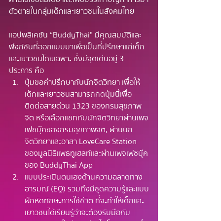
ตัวตายในกลุ่มเด็กและเยาวชนในสังคมไทย
แอปพลิเคชัน “BuddyThai” มีคุณสมบัติและ
ฟังก์ชันที่ออกแบบมาเพื่อเป็นที่ปรึกษาแก่เด็ก
และเยาวชนโดยเฉพาะ ซึ่งมีจุดเด่นอยู่ 3 
ประการ คือ
ปุ่มขอคำปรึกษากับนักจิตวิทยา เพื่อให้
เด็กและเยาวชนสามารถกดปุ่มนี้เพื่อ
ติดต่อสายด่วน 1323 ของกรมสุขภาพ
จิต หรือเลือกแชทกับนักจิตวิทยาผ่านเพจ
เฟซบุ๊คของกรมสุขภาพจิต, ผ่านนัก
จิตวิทยาและอาสา LoveCare Station 
ของมูลนิธิแพธทูเฮลท์และผ่านเพจเฟซบุ๊ค
ของ BuddyThai App 
แบบประเมินตนเองด้านความฉลาดทาง
อารมณ์ (EQ) รวมถึงมีชุดความรู้และแบบ
ฝึกหัดทักษะการใช้ชีวิต ที่จะทำให้เด็กและ
เยาวชนได้เรียนรู้ว่าจะต้องรับมือกับ